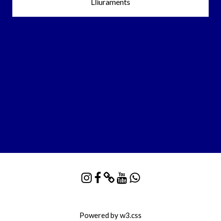
Lliuraments
Powered by
w3.css