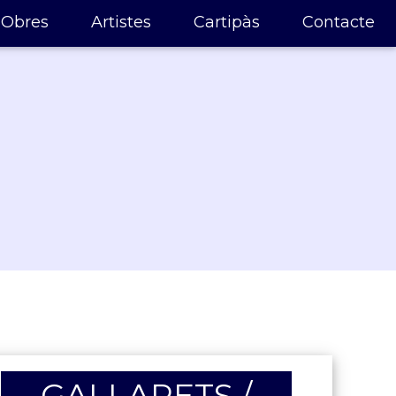
Obres
Artistes
Cartipàs
Contacte
GALLARETS /