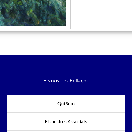
Els nostres Enllaços
Qui Som
Els nostres Associats