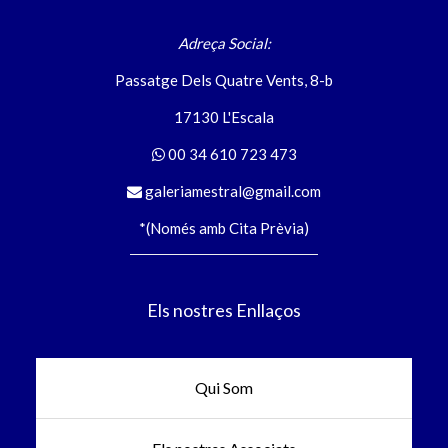
Adreça Social:
Passatge Dels Quatre Vents, 8-b
17130 L'Escala
00 34 610 723 473
galeriamestral@gmail.com
*(Només amb Cita Prèvia)
Els nostres Enllaços
Qui Som