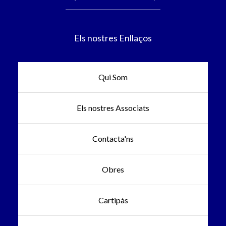
Els nostres Enllaços
Qui Som
Els nostres Associats
Contacta'ns
Obres
Cartipàs