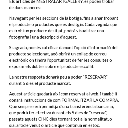
Els articles de MESTRALARTGALLERY, es poden trobar
de dues maneres:
Navegant per les seccions de la botiga, fins a anar trobant
el producte o productes que es desitgin. Cada vegada que
es trobi un producte desitjat, podrà visualitzar una
fotografia i una descripció d'aquest.
Si agrada, només cal clicar damunt l’opció d’informació del
producte seleccionat, axó obrirà un enllaç de correu
electrònic on tindrà l'oportunitat de fer les consultes o
exposar els dubtes sobre el producte escollit.
La nostre resposta donarà peu a poder “RESERVAR”
durant 5 dies el producte marcat.
Aquest article quedarà així com reservat al web, i també li
donarà instruccions de com FORMALITZAR LA COMPRA.
Que sempre serà per mitja d'una transferència bancaria,
que podrà fer efectiva durant els 5 dies de “reserva”,
passats aquets CINC dies tornarà tot a la normalitat, o
sia, article venut o article que continua en estoc.