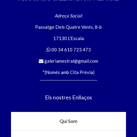
Adreça Social:
Passatge Dels Quatre Vents, 8-b
17130 L'Escala
00 34 610 723 473
galeriamestral@gmail.com
*(Només amb Cita Prèvia)
Els nostres Enllaços
Qui Som