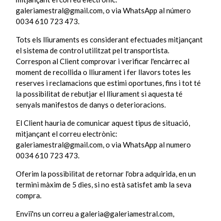
galeriamestral@gmail.com, o via WhatsApp al número
0034 610 723 473.
Tots els lliuraments es considerant efectuades mitjançant
el sistema de control utilitzat pel transportista.
Correspon al Client comprovar i verificar l'encàrrec al
moment de recollida o lliurament i fer llavors totes les
reserves i reclamacions que estimi oportunes, fins i tot té
la possibilitat de rebutjar el lliurament si aquesta té
senyals manifestos de danys o deterioracions.
El Client hauria de comunicar aquest tipus de situació,
mitjançant el correu electrònic:
galeriamestral@gmail.com, o via WhatsApp al numero
0034 610 723 473.
Oferim la possibilitat de retornar l'obra adquirida, en un
termini màxim de 5 dies, si no està satisfet amb la seva
compra.
Enviï'ns un correu a galeria@galeriamestral.com,