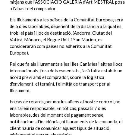
mitjans que l’ASSOCIACIÓ GALERIA d'Art MESTRAL posa
a l'abast del comprador.
Els lliuraments a les països de la Comunitat Europea, serà
de 5 dies laborables, depenent de la distància a la qual es
trobi el país i lloc de destinació. (Andorra, Ciutat del
Vaticà, Mònaco, el Regne Unit, i San Marino, es
consideraran com paises no adherits a la Comunitat
Europea).
Pel que fa als lliuraments a les Illes Canàries i altres llocs
internacionals, fora dels esmentats, farà falta establir un
acord previ amb el comprador, sobre la logística
d'enviament, el termini, i el mitjà de transport per al
lliurament.
En cas de retards, per motius aliens al nostre control, no
ens farem responsable. En tot cas, passats 7 dies
laborables, des del moment del pagament sense
notificacions d'incidència, ni lliuraments de la comanda, el
client hauria de comunicar aquest tipus de situació,
mitjançant el correu electrònic: