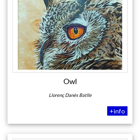
Owl
Llorenç Danès Batlle
+info