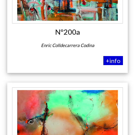
Nº200a
Enric Colldecarrera Codina
+info