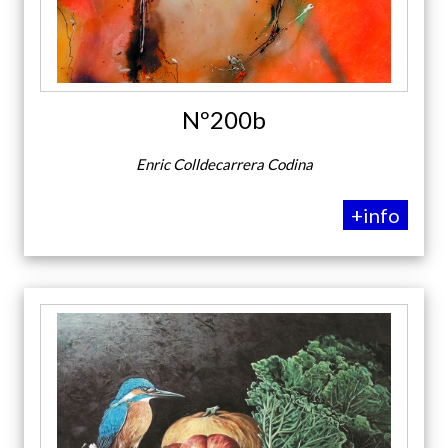
Nº200b
Enric Colldecarrera Codina
+info