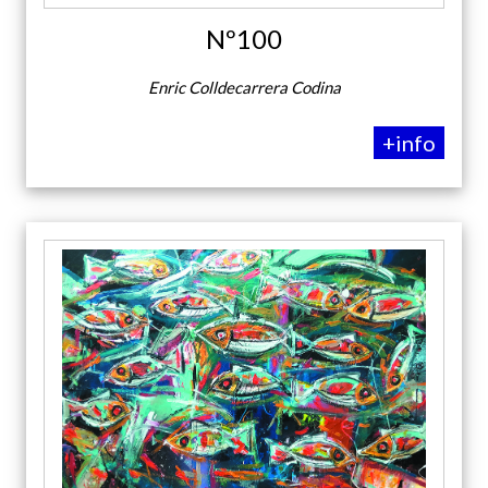
Nº100
Enric Colldecarrera Codina
+info