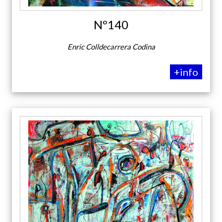
Nº140
Enric Colldecarrera Codina
+info