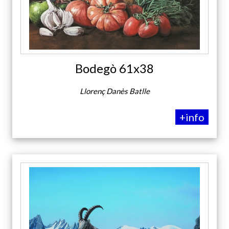
Bodegò 61x38
Llorenç Danès Batlle
+info