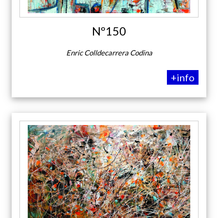
Nº150
Enric Colldecarrera Codina
+info