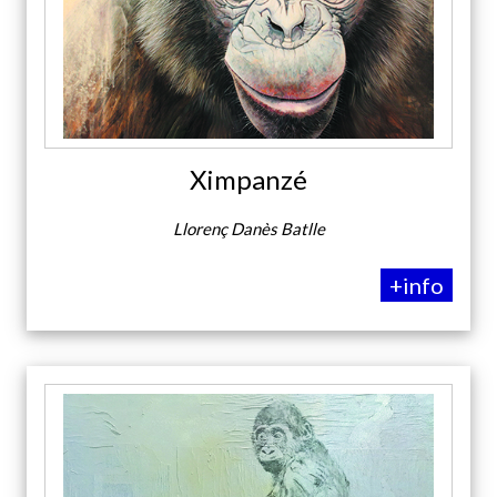
Ximpanzé
Llorenç Danès Batlle
+info