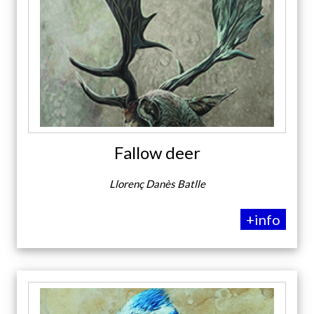
Fallow deer
Llorenç Danès Batlle
+info