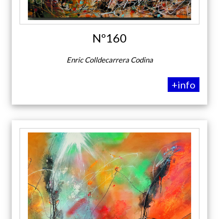
Nº160
Enric Colldecarrera Codina
+info