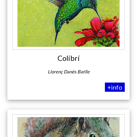
Colibrí
Llorenç Danès Batlle
+info