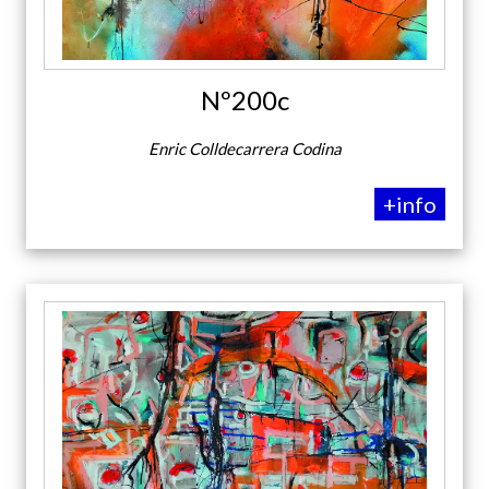
Nº200c
Enric Colldecarrera Codina
+info