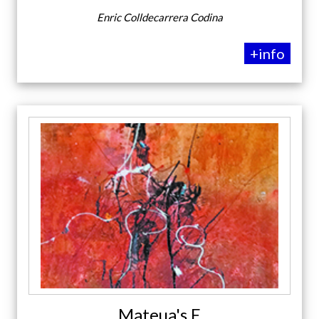
Enric Colldecarrera Codina
+info
Mateua's E