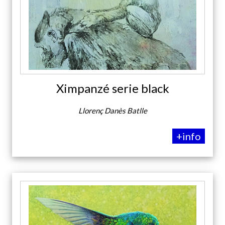
Ximpanzé serie black
Llorenç Danès Batlle
+info