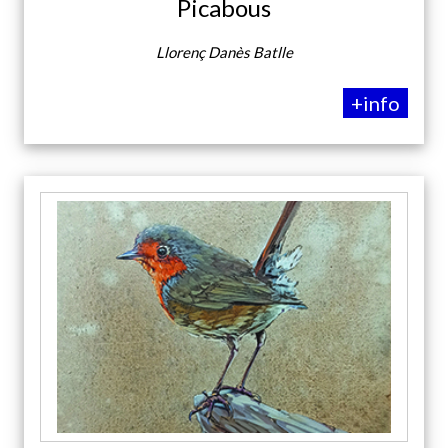
Picabous
Llorenç Danès Batlle
+info