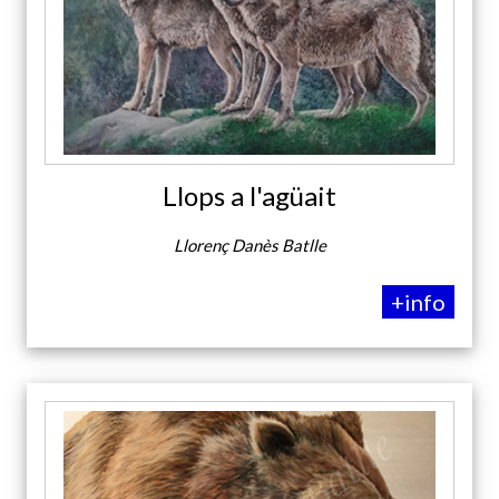
Llops a l'agüait
Llorenç Danès Batlle
+info