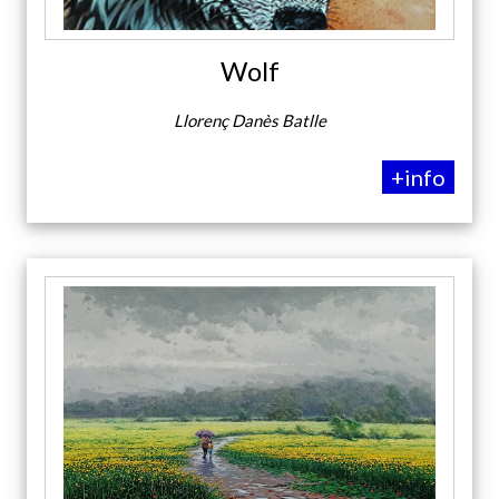
Wolf
Llorenç Danès Batlle
+info