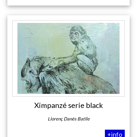
Ximpanzé serie black
Llorenç Danès Batlle
+info