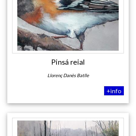
Pinsá reial
Llorenç Danès Batlle
+info