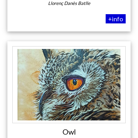
Llorenç Danès Batlle
+info
Owl