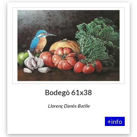
Bodegò 61x38
Llorenç Danès Batlle
+info