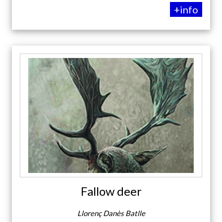
+info
Fallow deer
Llorenç Danès Batlle