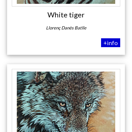
White tiger
Llorenç Danès Batlle
+info