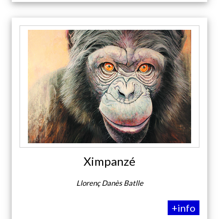
Ximpanzé
Llorenç Danès Batlle
+info