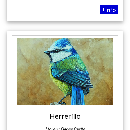
+info
Herrerillo
Llorenç Danès Batlle