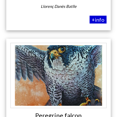
Llorenç Danès Batlle
+info
Peregrine falcon