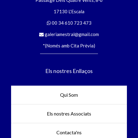
17130 L'Escala
00 34 610 723 473
galeriamestral@gmail.com
*(Només amb Cita Prèvia)
Els nostres Enllaços
Qui Som
Els nostres Associats
Contacta'ns